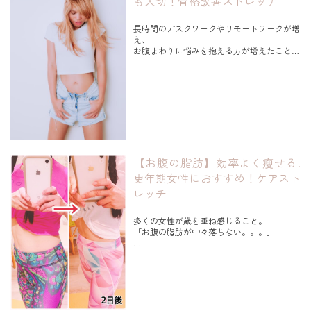
も大切！骨格改善ストレッチ
多いと思います。
そこで今回は、
長時間のデスクワークやリモートワークが増
寝る前にベッドの上でもできる
え、
腰痛ストレッチをご紹介します。
お腹まわりに悩みを抱える方が増えたことを
《もくじ》
感じています。
１．なぜ、座り続けると腰がつらくなるの
か？
コラムをご覧いただきありがとうございま
２．腰痛改善には、背骨の動きがポイント！
す。
３．...
東京都国立市にある女性の美と健康に寄り添
うパーソナルジムStudio Sのshinobuです。
ぽっこり前に突き出たお腹。。。
歳を重ね増えるお悩みでもあります。
【お腹の脂肪】効率よく瘦せる!
更年期女性におすすめ！ケアスト
レッチ
多くの女性が歳を重ね感じること。
「お腹の脂肪が中々落ちない。。。」
長い間ため込んだお腹の脂肪は、
固くなっているために落ちにくい状態。
これを運動だけで落とすのは、
相当量の運動が必要に。。。