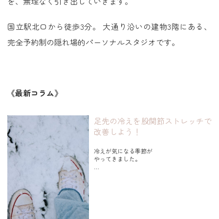
を、無理なく引き出していきます。
国立駅北口から徒歩3分。 大通り沿いの建物3階にある、
完全予約制の隠れ場的パーソナルスタジオです。
《最新コラム》
足先の冷えを股関節ストレッチで
改善しよう！
冷えが気になる季節が
やってきました。
足先が冷える、末端冷え性。
冷えが起こる原因は、
９割以上が血行不良。
実際どうすればいいの？
って方は、このストレッチおすすめです。