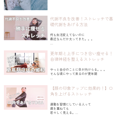
実は私自身若い頃、
冬のカフェは足先が冷えて辛くて
３０分も座っていられなかったんです。
代謝不良を改善！ストレッチで基
そんな私が
礎代謝をあげる方法
足先の冷えを改善した方法をご紹介します。
何も生活変えてないのに
...
最近なんだか太ってきた。。。
そんな経験ありませんか？
更年期と上手につき合い瘦せる！
実は、。。。。
自律神経を整えるストレッチ
私自身、更年期に入り
体重が増加した経験があるんです。
やっと自分のことに目が向けらる。。。
何も生活習慣は、変わってないのに。
そんな頃にやって来るのが更年期
本日ご紹介するストレッチは、
では、ないでしょうか？
ストレッチ＆ケアのみで
【顔の印象アップに効果的！】口
私が瘦せて、
角を上げるストレッチ
元の体重に戻した方法をお伝えします。
実は、私自身も５１歳。
更年期の真っ只中です。
▶無理なく短時間でできる
運動を習慣にしている人って
...
歳を重ねても
一緒にカラダを整え
若々しく見える。
不定愁訴を改善してみませんか？