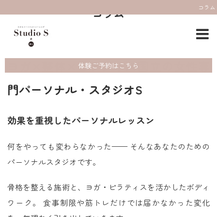
コラム
コラム
HOME
コラム
ヨガ×整体×ピラティス国立の女性専
体験ご予約はこちら
門パーソナル・スタジオS
効果を重視したパーソナルレッスン
何をやっても変わらなかった—— そんなあなたのための
パーソナルスタジオです。
骨格を整える施術と、ヨガ・ピラティスを活かしたボディ
ワーク。 食事制限や筋トレだけでは届かなかった変化