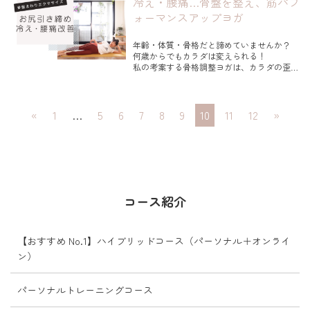
冷え・腰痛…骨盤を整え、筋パフ
◇太りやすくなる
ります。
◇自律神経...
ォーマンスアップヨガ
呼吸を深くする胸郭ストレッチで自分で呼吸
の質を改善してみませんか？
年齢・体質・骨格だと諦めていませんか？
何歳からでもカラダは変えられる！
今回は、不整脈があっ...
私の考案する骨格調整ヨガは、カラダの歪み
を整え美しくしなやかなカラダへと導くオリ
ジナルメソッドです。
今月は、骨盤まわりを整えるエクササイズを
«
1
…
5
6
7
8
9
10
11
12
»
ご紹介してきました。
今回は、その4回目。
これまでの３回はストレッチやヨガのポーズ
を...
コース紹介
【おすすめ No.1】ハイブリッドコース（パーソナル＋オンライ
ン）
パーソナルトレーニングコース