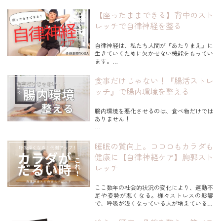
効果的に脂肪を落とすためには、
【座ったままできる】背中のスト
脂肪の性質を知り落とし方のポイントを
おさえることが大切です。
レッチで自律神経を整る
今回は、５１歳の...
自律神経は、私たち人間が『あたりまえ』に
生きていくために欠かせない機能をもってい
ます。
自律神経が乱れるとは、この『あたりまえ』
だった機能が『あたりまえ』に働かなくなる
食事だけじゃない！『腸活ストレ
状態。
ッチ』で腸内環境を整える
そのことで様々な不調が起こります。
自律神経を整える方法は様々ありますが、本
腸内環境を悪化させるのは、食べ物だけでは
日も運動の専門家として、運動という側面か
ありません！
ら自律...
運動不足や精神面も腸に大きな影響を与えま
す。
睡眠の質向上。ココロもカラダも
『腸は第二の脳』とも『人は、腸でモノを考
健康に【自律神経ケア】胸郭スト
える』言われ、
私たちのココロとカラダに密接な関係をもっ
レッチ
ていると言われています。
ここ数年の社会的状況の変化により、運動不
なので腸内環境の乱れは、
足や姿勢が悪くなる。様々ストレスの影響
で、呼吸が浅くなっている人が増えているよ
◇便秘や下痢
うです。浅い呼吸は自律神経が乱れがちにな
◇免疫力の低下
り、体調不良を引き起こす原因になることあ