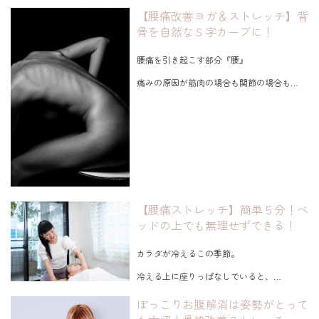
そんな風に感じたことは、
【腰痛改善ヨガ＆ストレッチ】背
更年期は、
ありませんか？
骨を自然なＳ字カーブに！
自分のココロとカラダを
見直すチャンスなのかも？？
そんな方達が若々しく見えるのは、
口角が上がっていて
腰痛を引き起こす部分『腰』
今回は、更年期の症状を緩和する
顔がたるんでないから！
セルフケアをご紹介します。
痛みの原因が筋肉の場合も関節の場合も
...
今回は、
痛みのかかる部分に圧力が
運動指導のプロとしての視点から
過剰にかかりすぎることが問題です！
口角が下がってしまう理由と
ヨガポーズを利用した
口角を上げ、顔のたるみを引き締める
ご覧いただきありがとうございます。
ヨガをご紹...
女性の不調とボディコンプレックス改善
パーソナルジムStudio Sのしのぶです。
【腰痛ストレッチ】簡単５分！ベ
今回は、
腰痛改善ヨガ＆ストレッチをご紹介します。
ッドの上でも無理せずできる！
無理のない...
カラダが冷えるこの季節。
冷える上に座りっぱなしでいると、
血行不良に陥りやすく
ぽっこりお腹解消は姿勢がとって
腰痛が出てくる方