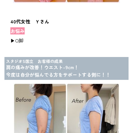
40代女性 Ｙさん
お悩み
▶O脚
スタジオS国立 お客様の成果
肩の痛みが改善！ウエスト-9cm！
今度は自分が悩んでる方をサポートする側に！！