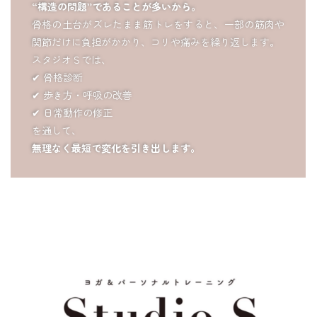
“構造の問題”であることが多いから。
骨格の土台がズレたまま筋トレをすると、一部の筋肉や
関節だけに負担がかかり、コリや痛みを繰り返します。
スタジオＳでは、
✔ 骨格診断
✔ 歩き方・呼吸の改善
✔ 日常動作の修正
を通して、
無理なく最短で変化を引き出します。