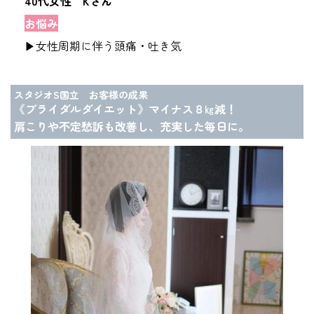
40代女性 Kさん
お悩み
▶女性周期に伴う頭痛・吐き気
スタジオS国立 お客様の成果
《ブライダルダイエット》マイナス８㎏減！
肩こりや不定愁訴も改善し、充実した毎日に。