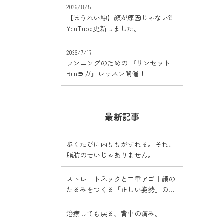
2026/8/5
【ほうれい線】顔が原因じゃない⁈
YouTube更新しました。
2026/7/17
ランニングのための 『サンセット
Runヨガ』レッスン開催！
最新記事
歩くたびに内ももがすれる。それ、
脂肪のせいじゃありません。
ストレートネックと二重アゴ｜顔の
たるみをつくる「正しい姿勢」の落
とし穴
治療しても戻る、背中の痛み。