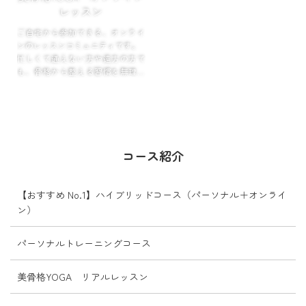
レッスン
とが特徴です。
一時的な改善ではなく、生活の中
ご自宅から参加できる、オンライ
でキレイと快適を定着させたい
ンのレッスンコミュニティです。
方、自力でも整えられる力を身に
忙しくて通えない方や遠方の方で
つけたい方におすすめです。
も、骨格から整える習慣を無理な
く続けられる環境を整えていま
す。
月ごとのテーマに沿ったレッスン
やアーカイブ動画で、自分のペー
スで継続できるのが特徴。
日常に気軽に「整える時間」を取
コース紹介
り入れたい方におすすめです。
【おすすめ No.1】ハイブリッドコース（パーソナル＋オンライ
ン）
パーソナルトレーニングコース
美骨格YOGA リアルレッスン