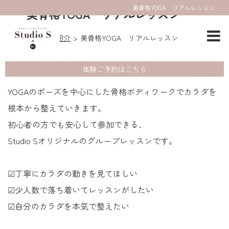
美骨格YOGA リアルレッスン
美骨格YOGA リアルレッスン
HOME
コース紹介
美骨格YOGA リアルレッスン
【美骨格ヨガ】骨格からカラダを整え美しく
体験ご予約はこちら
YOGAのポーズを中心にした骨格ボディワークでカラダを
根本から整えていきます。
初心者の方でも安心して参加できる、
Studio Sオリジナルのグループレッスンです。
☑丁寧にカラダの動きを見てほしい
☑少人数で落ち着いてレッスンがしたい
☑自分のカラダを本気で整えたい