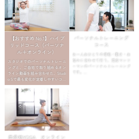
【おすすめ No.1】ハイブ
パーソナルトレーニング
リッドコース（パーソナ
コース
ル＋オンライン）
お一人おひとりの骨格・動き・お
悩みに合わせて行う、完全マンツ
スタジオでのパーソナルトレーニ
ーマンのパーソナルトレーニング
ングと、ご自宅で取り組めるオン
です。
ライン動画を組み合わせた、Studi
腰痛・肩こり・姿勢・ボディメイ
o Sで最も変化が定着しやすいコー
クなど、今ある不調を集中的に改
スです。
善したい方に向いています。
近隣の方には【リアルパーソナル
不調が強い時期は、まず整えるこ
× 動画コンテンツ】、遠方の方に
とがキレイへの最善の近道。
は【オンラインパーソナル × 動画
プロの手で直接調整を受けなが
コンテンツ】を組み合わせ、それ
ら、
ぞれの環境に合わせて“最適な
一人でカラダを動かすことが苦手
形”でサポートします。
な方、
レッスンで整えたカラダを動画で
まずは自分の状態をしっかり知り
学び、日常の動きやセルフケア
美骨格YOGA オンライン
たい方におすすめです。
で“リバウンドなく”育てていくこ