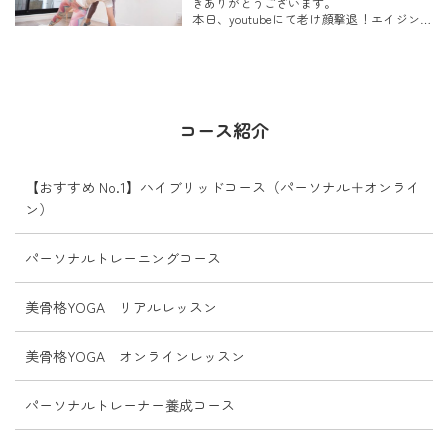
きありがとうございます。
本日、youtubeにて老け顔撃退！エイジング
コラムは、下記の...
ケアストレッチを公開させていただきまし
た。
コラムも同時配信しましたので、
良かったら合わせてご覧ください。
↓↓↓↓↓↓↓↓ コ...
コース紹介
【おすすめ No.1】ハイブリッドコース（パーソナル＋オンライ
ン）
パーソナルトレーニングコース
美骨格YOGA リアルレッスン
美骨格YOGA オンラインレッスン
パーソナルトレーナー養成コース