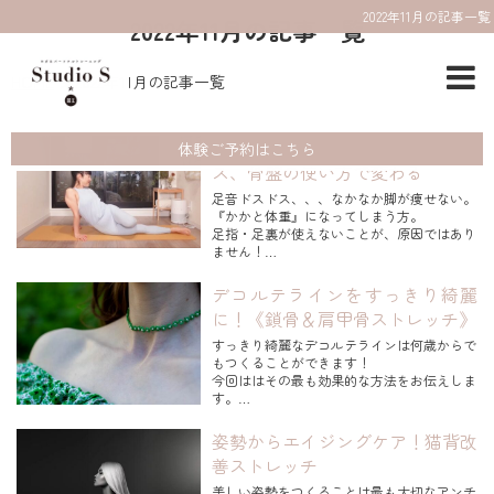
2022年11月の記事一覧
2022年11月の記事一覧
HOME
2022年11月の記事一覧
【脚痩せストレッチ】足音ドスド
体験ご予約はこちら
ス、骨盤の使い方で変わる
足音ドスドス、、、なかなか脚が痩せない。
『かかと体重』になってしまう方。
足指・足裏が使えないことが、原因ではあり
ません！
Studio S 国立
デコルテラインをすっきり綺麗
パーソナルトレーナーの曽根田忍 です。
に！《鎖骨＆肩甲骨ストレッチ》
その原因は『骨格の歪み！』
すっきり綺麗なデコルテラインは何歳からで
もつくることができます！
これにより、
今回ははその最も効果的な方法をお伝えしま
骨盤や腰などカラダの後面に
す。
体重が乗りやすい
骨格バランスになってしまいます。
綺麗なデコルテを目指すために、リンパマッ
姿勢からエイジングケア！猫背改
サージや筋トレがありますが、コリをほぐし
善ストレッチ
...
リンパの通り道を開けても。筋トレで胸鎖乳
突筋を鍛えても。鎖骨に肩甲骨、胸骨の位置
美しい姿勢をつくることは最も大切なアンチ