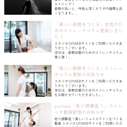
が歪み姿勢が悪いとすぐ元...
エイジング！
姿勢が良いと、呼吸も深くカラダの循環も良
くなります。
健康で綺麗なカラダを維持するためにも欠か
「美しい姿勢をつくる」女性のた
せない要素。
めのストレッチコラム更新しまし
今回は、誰も教えてくれない《3秒で姿勢が
た！
変わる！》姿勢づくりのポイント。
スタジオSのWEBサイトをご利用いただきあ
そして、お休み前にもできる。姿勢改善スト
りがとうございます。
レッチをご紹介します。 ...
本日は、姿勢改善のためのストレッチコラム
第２弾！
美しいデコルテライン＆背中をつくるストレ
「美しい姿勢をつくる」ストレッ
ッチを
チコラム更新のお知らせ
動画で丁寧にお伝えしています。
スタジオSのWEBサイトをご利用いただきあ
肩こりの方にも是非～♪
りがとうございます。
本日は、姿勢改善のためのストレッチコラム
コラムは、下記のリンクから
を公開させていただきました。
または、ストレッチコラムページからもご覧
意外かもしれませんが、姿勢の土台は足元か
いただけます。
ら！
youtube「老け顔撃退！」ストレ
↓↓...
ケアのポイントとレッスン動画も公開してお
ッチ動画配信のお知らせ
ります。
老け顔撃退！美しいフェイスラインをつくる
猫背が気になる方
動画 スタジオSのWEBサイトをご利用いただ
脚の冷えやむくみが気になる方にも是非！