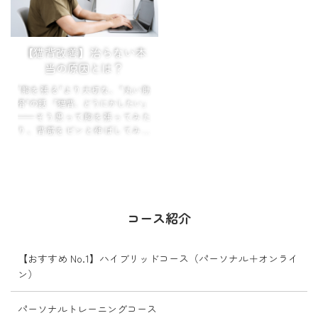
...
【猫背改善】治らない本
当の原因とは？
"胸を張る"より大切な、"丸い肋
骨"の話 「猫背、どうにかしたい」
——そう思って胸を張ってみた
り、背筋をピンと伸ばしてみた
り。肩甲骨をぎゅっと寄せてみた
り。
一瞬はキレイに見えるの...
コース紹介
【おすすめ No.1】ハイブリッドコース（パーソナル＋オンライ
ン）
パーソナルトレーニングコース