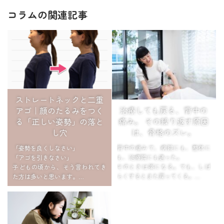
コラムの関連記事
ストレートネックと二重
治療しても戻る、背中の
アゴ｜顔のたるみをつく
痛み。 その繰り返す原因
る「正しい姿勢」の落と
は、骨格のズレ。
し穴
背中の痛みで、病院にも、整体に
「姿勢を良くしなさい」
も、治療院にも通った。
「アゴを引きなさい」
そのときは楽になる。でも、しば
子どもの頃から、そう言われてき
らくするとまた戻ってくる。
た方は多いと思います。
「またか…」そう思いながら、次
鏡を見て、写真を撮られる直前
の予約を取る。
に、意識してアゴをぐっと引く。
この繰り返しに、心当たりはあり
姿勢を良くしようとして、無意識
ませんか?
にやってい...