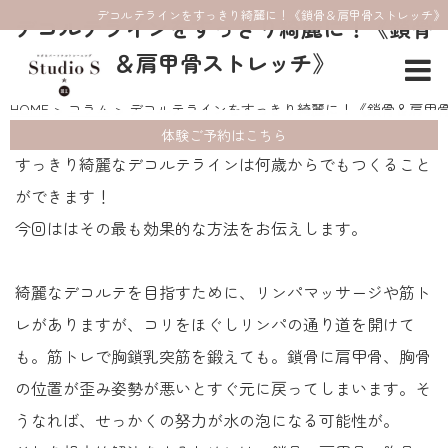
デコルテラインをすっきり綺麗に！《鎖骨＆肩甲骨ストレッチ》
デコルテラインをすっきり綺麗に！《鎖骨
＆肩甲骨ストレッチ》
HOME
コラム
デコルテラインをすっきり綺麗に！《鎖骨＆肩甲
体験ご予約はこちら
すっきり綺麗なデコルテラインは何歳からでもつくること
ができます！
今回ははその最も効果的な方法をお伝えします。
綺麗なデコルテを目指すために、リンパマッサージや筋ト
レがありますが、コリをほぐしリンパの通り道を開けて
も。筋トレで胸鎖乳突筋を鍛えても。鎖骨に肩甲骨、胸骨
の位置が歪み姿勢が悪いとすぐ元に戻ってしまいます。そ
うなれば、せっかくの努力が水の泡になる可能性が。