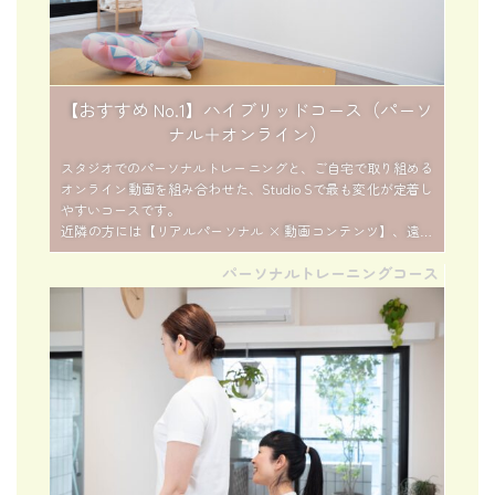
【おすすめ No.1】ハイブリッドコース（パーソ
ナル＋オンライン）
スタジオでのパーソナルトレーニングと、ご自宅で取り組める
オンライン動画を組み合わせた、Studio Sで最も変化が定着し
やすいコースです。
近隣の方には【リアルパーソナル × 動画コンテンツ】、遠方
の方には【オンラインパーソナル × 動画コンテンツ】を組み
パーソナルトレーニングコース
合わせ、それぞれの環境に合わせて“最適な形”でサポートしま
す。
レッスンで整えたカラダを動画で学び、日常の動きやセルフケ
アで“リバウンドなく”育てていくことが特徴です。
一時的な改善ではなく、生活の中でキレイと快適を定着させた
い方、自力でも整えられる力を身につけたい方におすすめで
す。