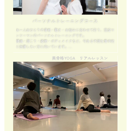
パーソナルトレーニングコース
お一人おひとりの骨格・動き・お悩みに合わせて行う、完全マ
ンツーマンのパーソナルトレーニングです。
腰痛・肩こり・姿勢・ボディメイクなど、今ある不調を集中的
に改善したい方に向いています。
不調が強い時期は、まず整えることがキレイへの最善の近道。
美骨格YOGA リアルレッスン
プロの手で直接調整を受けながら、
一人でカラダを動かすことが苦手な方、
まずは自分の状態をしっかり知りたい方におすすめです。