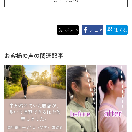
ポスト
シェア
はてな
お客様の声の関連記事
半分諦めていた腰痛が、
歩いて通勤できるほど改
善しました。
歯科衛生士 Yさま（50代） 来院前