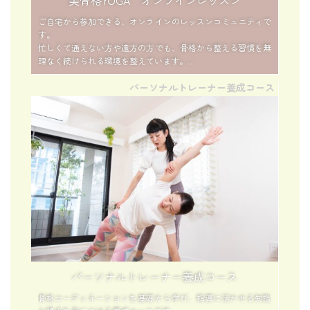
美骨格YOGA オンラインレッスン
ご自宅から参加できる、オンラインのレッスンコミュニティで
す。
忙しくて通えない方や遠方の方でも、骨格から整える習慣を無
理なく続けられる環境を整えています。
月ごとのテーマに沿ったレッスンやアーカイブ動画で、自分の
パーソナルトレーナー養成コース
ペースで継続できるのが特徴。
日常に気軽に「整える時間」を取り入れたい方におすすめで
す。
パーソナルトレーナー養成コース
骨格コーディネーションを基礎から学び、指導に活かせる知識