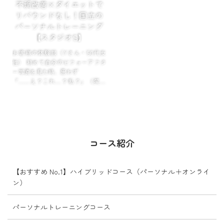
不調改善×ダイエットで
リバウンドなし！国立の
パーソナルトレーニング
【スタジオS】
お客様の体験談（Yさん・50代女
性） 初めて自分のビフォーアフタ
ー写真を見た時、思わず
「……え？これ…？私？」（笑）
《もくじ》
１．「毎日が重い」「疲れが取れ
ない」毎日でした
...
コース紹介
【おすすめ No.1】ハイブリッドコース（パーソナル＋オンライ
ン）
パーソナルトレーニングコース