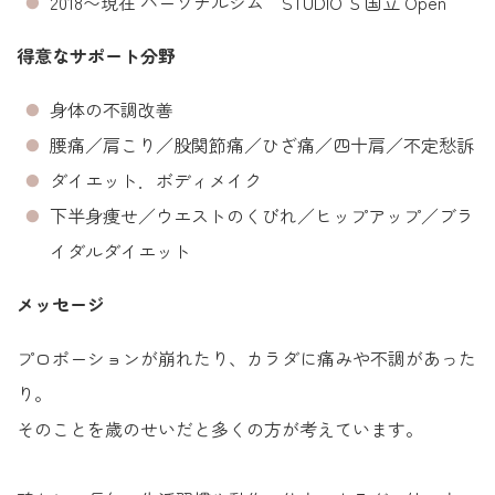
2018〜現在 パーソナルジム STUDIO Ｓ国立 Open
得意なサポート分野
身体の不調改善
腰痛／肩こり／股関節痛／ひざ痛／四十肩／不定愁訴
ダイエット．ボディメイク
下半身痩せ／ウエストのくびれ／ヒップアップ／ブラ
イダルダイエット
メッセージ
プロポーションが崩れたり、カラダに痛みや不調があった
り。
そのことを歳のせいだと多くの方が考えています。