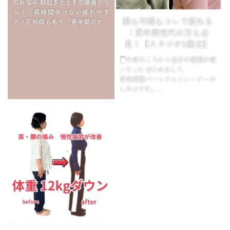
のお悩み 朝起きたときの腰痛がつ
らく、長時間歩けない疲れやす
顔も不調もコレで変わる
さ・花粉症もあり「更年期だから
仕方ない」と諦めていた整体や運
｜更年期世代の方も必
動を試しても、そ...
見！【スタジオS国立】
■子供のころから自分の横顔が嫌
いだった はじめまして、
骨格調整パーソナルトレーナーの
しのぶです。
今日はちょっと恥ずかしいのです
が、
私の顔面コンプレックスを解消し
た体験談をお話します。
子供...