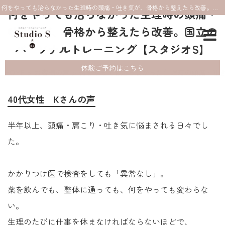
何をやっても治らなかった生理時の頭痛・吐き気が、骨格から整えたら改善。国立のパーソナルトレーニング【スタジオS】
何をやっても治らなかった生理時の頭痛・
吐き気が、骨格から整えたら改善。国立の
パーソナルトレーニング【スタジオS】
体験ご予約はこちら
HOME
お客様の声
何をやっても治らなかった生理時の頭痛・吐
40代女性 Kさんの声
半年以上、頭痛・肩こり・吐き気に悩まされる日々でし
た。
かかりつけ医で検査をしても「異常なし」。
薬を飲んでも、整体に通っても、何をやっても変わらな
い。
生理のたびに仕事を休まなければならないほどで、