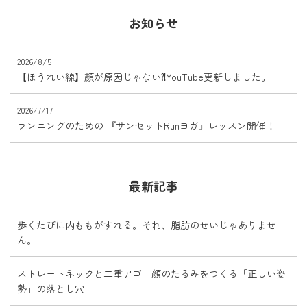
お知らせ
2026/8/5
【ほうれい線】顔が原因じゃない⁈YouTube更新しました。
2026/7/17
ランニングのための 『サンセットRunヨガ』レッスン開催！
最新記事
歩くたびに内ももがすれる。それ、脂肪のせいじゃありませ
ん。
ストレートネックと二重アゴ｜顔のたるみをつくる「正しい姿
勢」の落とし穴