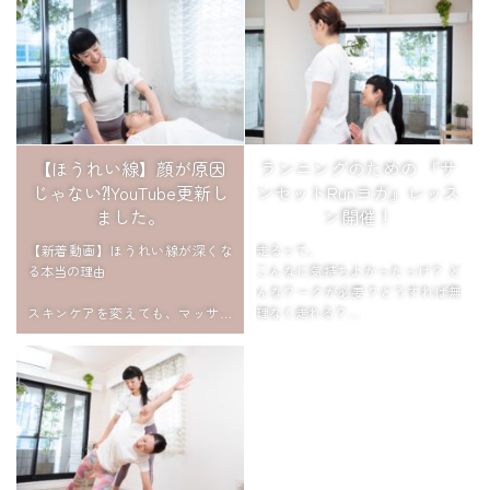
【ほうれい線】顔が原因
ランニングのための 『サ
じゃない⁈YouTube更新し
ンセットRunヨガ』レッス
ました。
ン開催！
【新着動画】ほうれい線が深くな
走るって、
る本当の理由
こんなに気持ちよかったっけ？ ど
んなワークが必要？どうすれば無
スキンケアを変えても、マッサー
理なく走れる？
ジをしても変わらない。
その理由は、顔ではなく姿勢にあ
夕暮れの公園で、ボディワークの
りました。
あとにゆるっと走ります。
「もう何年も走ってない」
デスクでできる骨格ケアもご紹介
「膝とか腰とか、ちょっ...
しています。 htt...