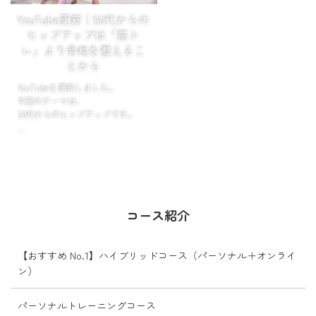
YouTube更新｜50代からの
ヒップアップは「筋ト
レ」より骨格を整えるこ
とから
YouTubeを更新しました。
今回のテーマは、
50代からのヒップアップです。
お尻が垂れる原因は、
筋力不足だけではありません。
骨盤や股関節のバランスが崩れる
ことで、
お尻の筋肉が働きにくくなり、
コース紹介
ヒ...
【おすすめ No.1】ハイブリッドコース（パーソナル＋オンライ
ン）
パーソナルトレーニングコース