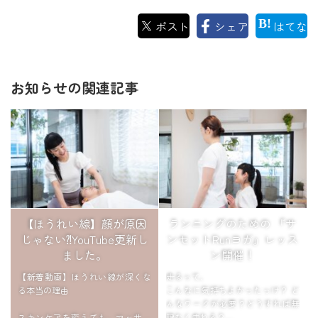
ポスト
シェア
はてな
お知らせの関連記事
【ほうれい線】顔が原因
ランニングのための 『サ
じゃない⁈YouTube更新し
ンセットRunヨガ』レッス
ました。
ン開催！
【新着動画】ほうれい線が深くな
走るって、
る本当の理由
こんなに気持ちよかったっけ？ ど
んなワークが必要？どうすれば無
スキンケアを変えても、マッサー
理なく走れる？