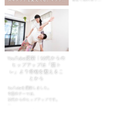
ジをしても変わらない。
その理由は、顔ではなく姿勢にあ
夕暮れの公園で、ボディワークの
りました。
あとにゆるっと走ります。
「もう何年も走ってない」
デスクでできる骨格ケアもご紹介
「膝とか腰とか、ちょっ...
しています。 htt...
YouTube更新｜50代からの
ヒップアップは「筋ト
レ」より骨格を整えるこ
とから
YouTubeを更新しました。
今回のテーマは、
50代からのヒップアップです。
お尻が垂れる原因は、
筋力不足だけではありません。
骨盤や股関節のバランスが崩れる
ことで、