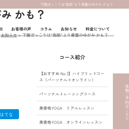
下腹ぽっこりは“脂肪”より骨盤のゆがみ かも？
み かも？
別
お客様の声
コラム
お知らせ
料金について
お知らせ
下腹ぽっこりは“脂肪”より骨盤のゆがみ かも？
コース紹介
【おすすめ No.1】ハイブリッドコー
ス（パーソナル＋オンライン）
体験ご予約はこ
パーソナルトレーニングコース
美骨格YOGA リアルレッスン
はてな
美骨格YOGA オンラインレッスン