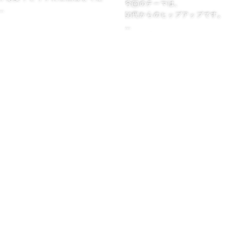
今回のテーマは、
50代からのヒップアップです。
の公園で、ボディワークのあと
お尻が垂れる原因は、
っと走ります。
筋力不足だけではありません。
何年も走ってない」
か腰とか、ちょっ...
骨盤や股関節のバランスが崩
で、
お尻の筋肉が働きにくくなり、
ヒ...