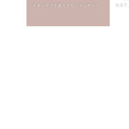
スキンケアを変えても、マッサージを
れる？
しても変わらない。
その理由は、顔ではなく姿勢にありま
夕暮れ
した。
にゆる
「もう
デスクでできる骨格ケアもご紹介して
「膝と
います。 htt...