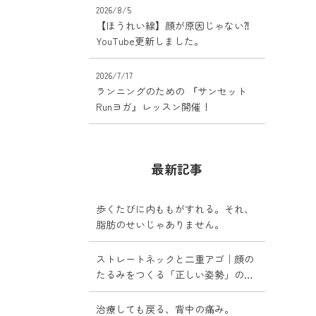
2026/8/5
【ほうれい線】顔が原因じゃない⁈
YouTube更新しました。
2026/7/17
ランニングのための 『サンセット
れること
Runヨガ』レッスン開催！
最新記事
歩くたびに内ももがすれる。それ、
脂肪のせいじゃありません。
ストレートネックと二重アゴ｜顔の
たるみをつくる「正しい姿勢」の落
とし穴
治療しても戻る、背中の痛み。