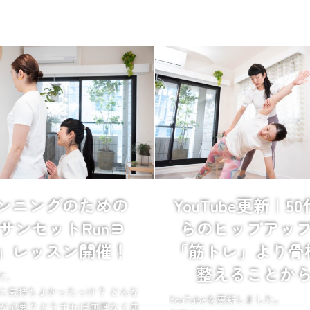
ンニングのための
YouTube更新｜5
サンセットRunヨ
らのヒップアッ
』レッスン開催！
「筋トレ」より骨
整えることか
て、
に気持ちよかったっけ？ どんな
YouTubeを更新しました。
が必要？どうすれば無理なく走