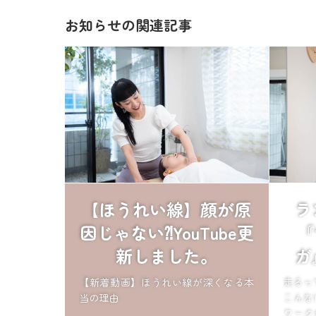
お知らせの関連記事
【ほうれい線】顔が原
ラ
因じゃない⁈YouTube更
『
新しました。
ガ
【新着動画】ほうれい線が深くなる本
走るっ
当の理由
こんな
ワーク