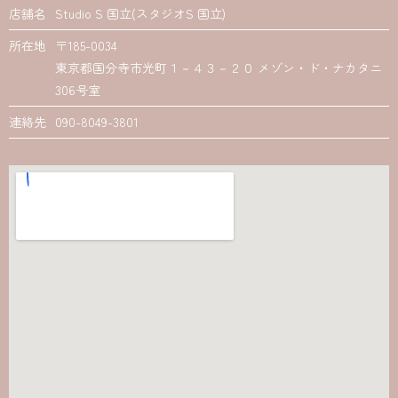
店舗名
Studio S 国立(スタジオS 国立)
所在地
〒185-0034
東京都国分寺市光町１－４３－２０ メゾン・ド・ナカタニ
306号室
連絡先
090-8049-3801