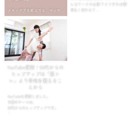
んなワークが必要？どうすれば無
スキンケアを変えても、マッサー
理なく走れる？
ジをしても変わらない。
その理由は、顔ではなく姿勢にあ
夕暮れの公園で、ボディワークの
りました。
あとにゆるっと走ります。
「もう何年も走ってない」
デスクでできる骨格ケアもご紹介
「膝とか腰とか、ちょっ...
しています。 htt...
YouTube更新｜50代からの
ヒップアップは「筋ト
レ」より骨格を整えるこ
とから
YouTubeを更新しました。
今回のテーマは、
50代からのヒップアップです。
お尻が垂れる原因は、
筋力不足だけではありません。