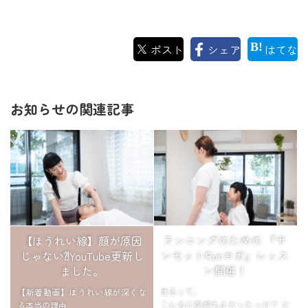
ポスト
シェア
はてな
お知らせの関連記事
【ほうれい線】顔が原因
ランニングのための 『サ
じゃない⁈YouTube更新し
ンセットRunヨガ』レッス
ました。
ン開催！
【新着動画】ほうれい線が深くな
走るって、
る本当の理由
こんなに気持ちよかったっけ？ ど