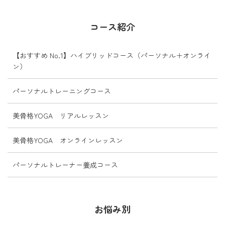
骨盤や股関節のバランスが崩れる
ことで、
お尻の筋肉が働きにくくなり、
コース紹介
ヒ...
【おすすめ No.1】ハイブリッドコース（パーソナル＋オンライ
ン）
パーソナルトレーニングコース
美骨格YOGA リアルレッスン
美骨格YOGA オンラインレッスン
パーソナルトレーナー養成コース
お悩み別