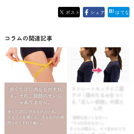
ポスト
シェア
はてな
コラムの関連記事
歩くたびに内ももがすれ
ストレートネックと二重
る。それ、脂肪のせいじ
アゴ｜顔のたるみをつく
ゃありません。
る「正しい姿勢」の落と
し穴
歩くたびに、内ももがスレる。
スカートを履くと、太ももの内側
「姿勢を良くしなさい」
同士がこすれて痛い。
「アゴを引きなさい」
子どもの頃から、そう言われてき
「これって、内ももに脂肪がつい