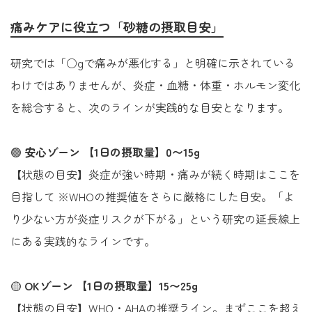
痛みケアに役立つ「砂糖の摂取目安」
研究では「○gで痛みが悪化する」と明確に示されている
わけではありませんが、炎症・血糖・体重・ホルモン変化
を総合すると、次のラインが実践的な目安となります。
🟢
安心ゾーン
【1日の摂取量】0〜15g
【状態の目安】炎症が強い時期・痛みが続く時期はここを
目指して ※WHOの推奨値をさらに厳格にした目安。「よ
り少ない方が炎症リスクが下がる」という研究の延長線上
にある実践的なラインです。
🟡
OKゾーン
【1日の摂取量】15〜25g
【状態の目安】WHO・AHAの推奨ライン。まずここを超え