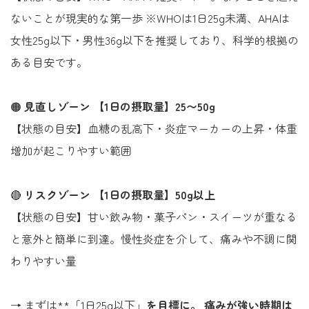
ないことが現実的な第一歩 ※WHOは1日25g未満、AHAは
女性25g以下・男性36g以下を推奨しており、科学的根拠の
ある目安です。
🟠
見直しゾーン
【1日の摂取量】25〜50g
【状態の目安】血糖の乱高下・炎症マーカーの上昇・体重
増加が起こりやすい範囲
🔴
リスクゾーン
【1日の摂取量】50g以上
【状態の目安】甘い飲み物・菓子パン・スイーツが重なる
と意外と簡単に到達。慢性炎症を介して、痛みや不調に関
わりやすい量
→ まずは**「1日25g以下」
を目標に。 痛みが強い時期は