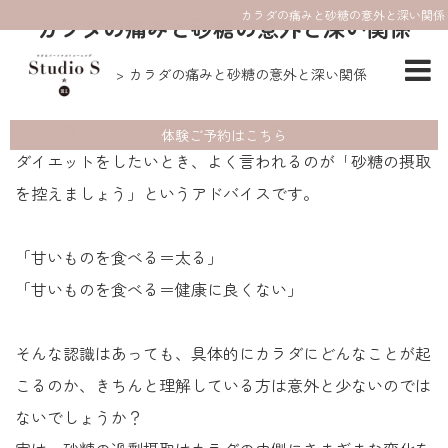
カラダの痛みと砂糖の意外と深い関係
カラダの痛みと砂糖の意外と深い関係
HOME
コラム
カラダの痛みと砂糖の意外と深い関係
「腰が痛い…」「股関節が痛い」「膝が痛い」。
体験ご予約はこちら
ダイエットをしたいとき、よく言われるのが「砂糖の摂取
を控えましょう」というアドバイスです。
「甘いものを食べる＝太る」
「甘いものを食べる＝健康に良くない」
そんな認識はあっても、具体的にカラダにどんなことが起
こるのか、きちんと理解している方は意外と少ないのでは
ないでしょうか？