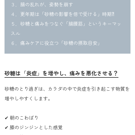
３．腸の乱れが、姿勢を崩す
４．更年期は「砂糖の影響を倍で受ける」時期⁈
５．砂糖と痛みをつなぐ「腸腰筋」というキーマッ
スル
６．痛みケアに役立つ「砂糖の摂取目安」
砂糖は「炎症」を増やし、痛みを悪化させる？
砂糖のとり過ぎは、カラダの中で炎症を引き起こす物質を
増やしやすくします。
✔ 朝のこわばり
✔ 膝のジンジンとした感覚