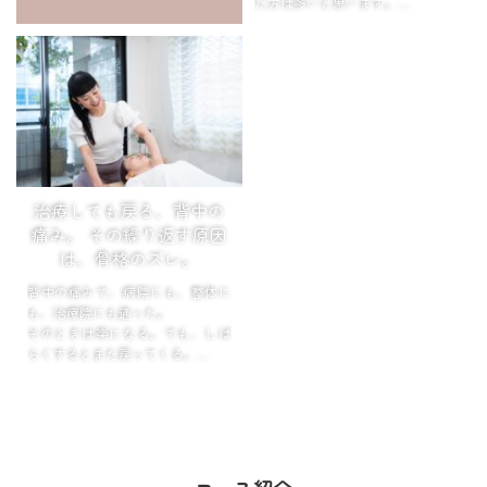
た方は多いと思います。
てるから……？」
鏡を見て、写真を撮られる直前
そう思っている方、とても多いで
に、意識してアゴをぐっと引く。
す。
姿勢を良くしようとして、無意識
でも、ちょっと待ってください。
にやってい...
本当...
治療しても戻る、背中の
痛み。 その繰り返す原因
は、骨格のズレ。
背中の痛みで、病院にも、整体に
も、治療院にも通った。
そのときは楽になる。でも、しば
らくするとまた戻ってくる。
「またか…」そう思いながら、次
の予約を取る。
この繰り返しに、心当たりはあり
ませんか?