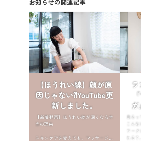
お知らせの関連記事
【ほうれい線】顔が原
ラ
因じゃない⁈YouTube更
『
新しました。
ガ
【新着動画】ほうれい線が深くなる本
走るっ
当の理由
こんな
ワーク
スキンケアを変えても、マッサージを
れる？