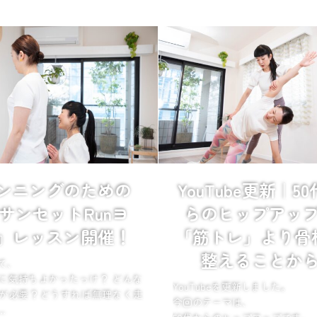
ンニングのための
YouTube更新｜5
サンセットRunヨ
らのヒップアッ
』レッスン開催！
「筋トレ」より骨
整えることか
て、
に気持ちよかったっけ？ どんな
YouTubeを更新しました。
が必要？どうすれば無理なく走
今回のテーマは、