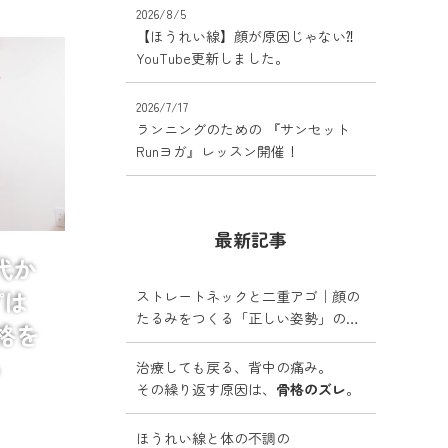
2026/8/5
【ほうれい線】顔が原因じゃない⁈
YouTube更新しました。
2026/7/17
ランニングのための 『サンセット
Runヨガ』レッスン開催！
最新記事
0代か
プは
ストレートネックと二重アゴ｜顔の
たるみをつくる「正しい姿勢」の落
格を
とし穴
ら
治療しても戻る、背中の痛み。
その繰り返す原因は、
骨格のズレ
。
ほうれい線と体の不調の