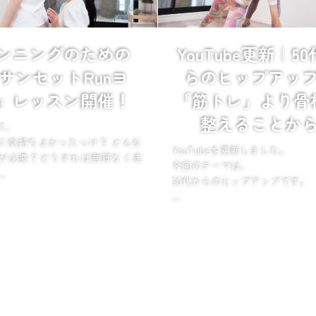
ンニングのための
YouTube更新｜5
サンセットRunヨ
らのヒップアッ
』レッスン開催！
「筋トレ」より骨
整えることか
て、
に気持ちよかったっけ？ どんな
YouTubeを更新しました。
が必要？どうすれば無理なく走
今回のテーマは、
50代からのヒップアップです。
の公園で、ボディワークのあと
お尻が垂れる原因は、
っと走ります。
筋力不足だけではありません。
何年も走ってない」
か腰とか、ちょっ...
骨盤や股関節のバランスが崩
で、
お尻の筋肉が働きにくくなり、
ヒ...