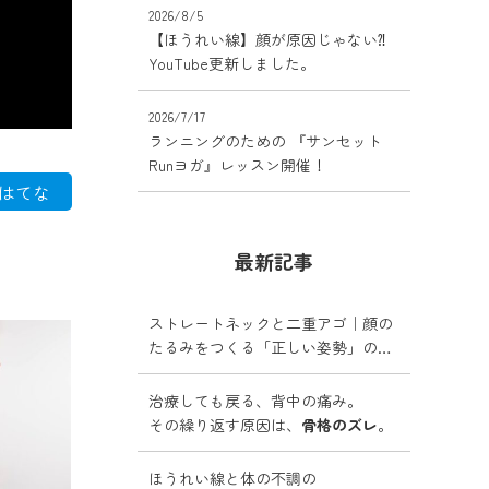
2026/8/5
【ほうれい線】顔が原因じゃない⁈
YouTube更新しました。
2026/7/17
ランニングのための 『サンセット
Runヨガ』レッスン開催！
はてな
最新記事
ストレートネックと二重アゴ｜顔の
たるみをつくる「正しい姿勢」の落
とし穴
治療しても戻る、背中の痛み。
その繰り返す原因は、
骨格のズレ
。
ほうれい線と体の不調の