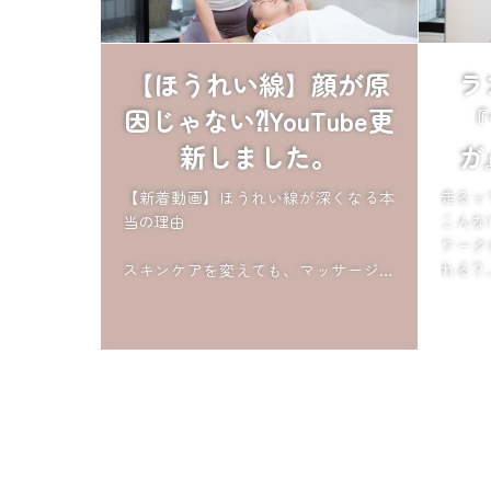
【ほうれい線】顔が原
ラ
因じゃない⁈YouTube更
『
新しました。
ガ
【新着動画】ほうれい線が深くなる本
走るっ
当の理由
こんな
ワーク
スキンケアを変えても、マッサージを
れる？
しても変わらない。
その理由は、顔ではなく姿勢にありま
夕暮れ
した。
にゆる
「もう
デスクでできる骨格ケアもご紹介して
「膝と
います。 htt...