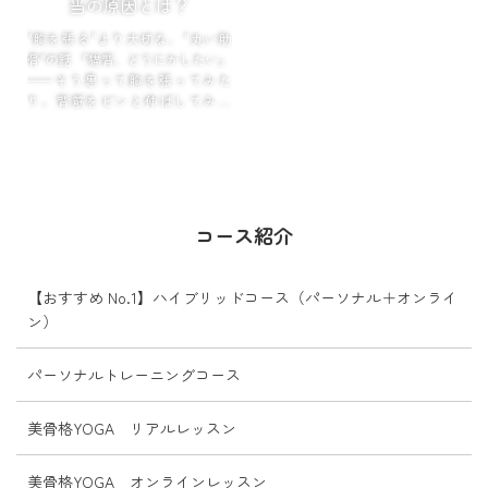
当の原因とは？
"胸を張る"より大切な、"丸い肋
骨"の話 「猫背、どうにかしたい」
——そう思って胸を張ってみた
り、背筋をピンと伸ばしてみた
り。肩甲骨をぎゅっと寄せてみた
り。
一瞬はキレイに見えるの...
コース紹介
【おすすめ No.1】ハイブリッドコース（パーソナル＋オンライ
ン）
パーソナルトレーニングコース
美骨格YOGA リアルレッスン
美骨格YOGA オンラインレッスン