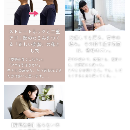
ストレートネックと二重
治療しても戻る、背中の
アゴ｜顔のたるみをつく
痛み。 その繰り返す原因
る「正しい姿勢」の落と
は、骨格のズレ。
し穴
背中の痛みで、病院にも、整体に
「姿勢を良くしなさい」
も、治療院にも通った。
「アゴを引きなさい」
そのときは楽になる。でも、しば
子どもの頃から、そう言われてき
らくするとまた戻ってくる。
た方は多いと思います。
「またか…」そう思いながら、次
鏡を見て、写真を撮られる直前
の予約を取る。
に、意識してアゴをぐっと引く。
この繰り返しに、心当たりはあり
姿勢を良くしようとして、無意識
ませんか?
にやってい...
...
【猫背改善】治らない本