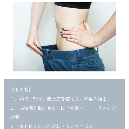
《もくじ》
１．40代・50代が腸腰筋を使えない本当の理由
２．腸腰筋を働かせるには「骨盤ニュートラル」が
必要
３．痩せにくい流れが起きるメカニズム