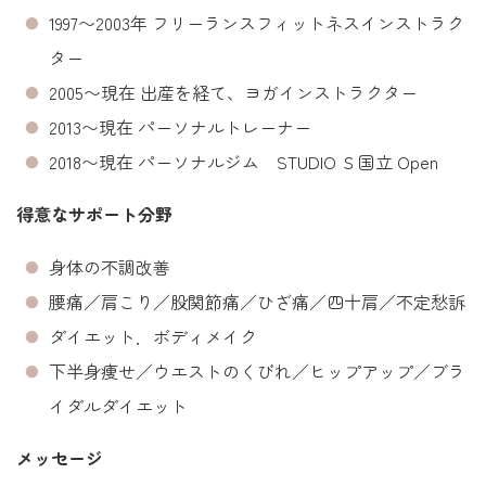
1997〜2003年 フリーランスフィットネスインストラク
ター
2005〜現在 出産を経て、ヨガインストラクター
2013〜現在 パーソナルトレーナー
2018〜現在 パーソナルジム STUDIO Ｓ国立 Open
得意なサポート分野
身体の不調改善
腰痛／肩こり／股関節痛／ひざ痛／四十肩／不定愁訴
ダイエット．ボディメイク
下半身痩せ／ウエストのくびれ／ヒップアップ／ブラ
イダルダイエット
メッセージ