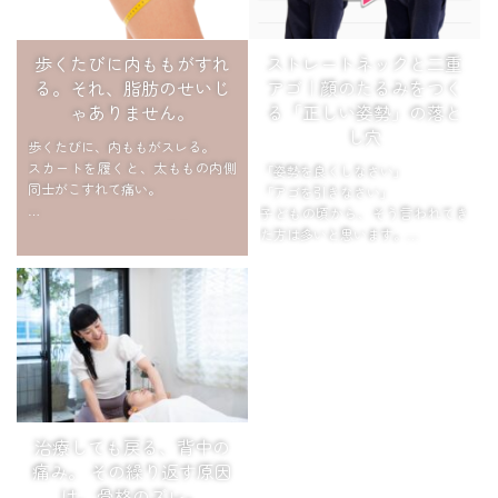
歩くたびに内ももがすれ
ストレートネックと二重
る。それ、脂肪のせいじ
アゴ｜顔のたるみをつく
ゃありません。
る「正しい姿勢」の落と
し穴
歩くたびに、内ももがスレる。
スカートを履くと、太ももの内側
「姿勢を良くしなさい」
同士がこすれて痛い。
「アゴを引きなさい」
子どもの頃から、そう言われてき
「これって、内ももに脂肪がつい
た方は多いと思います。
てるから……？」
鏡を見て、写真を撮られる直前
そう思っている方、とても多いで
に、意識してアゴをぐっと引く。
す。
姿勢を良くしようとして、無意識
でも、ちょっと待ってください。
にやってい...
本当...
治療しても戻る、背中の
痛み。 その繰り返す原因
は、骨格のズレ。