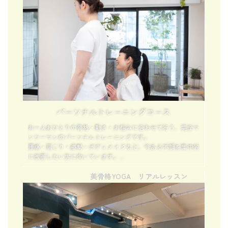
アで“リバウンドなく”育てていくことが特徴です。
一時的な改善ではなく、生活の中でキレイと快適を定着させた
い方、自力でも整えられる力を身につけたい方におすすめで
す。
パーソナルトレーニングコース
お一人おひとりの骨格・動き・お悩みに合わせて行う、完全マ
ンツーマンのパーソナルトレーニングです。
腰痛・肩こり・姿勢・ボディメイクなど、今ある不調を集中的
に改善したい方に向いています。
不調が強い時期は、まず整えることがキレイへの最善の近道。
美骨格YOGA リアルレッスン
プロの手で直接調整を受けながら、
一人でカラダを動かすことが苦手な方、
まずは自分の状態をしっかり知りたい方におすすめです。