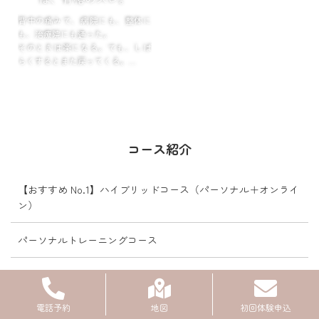
背中の痛みで、病院にも、整体に
も、治療院にも通った。
そのときは楽になる。でも、しば
らくするとまた戻ってくる。
「またか…」そう思いながら、次
の予約を取る。
この繰り返しに、心当たりはあり
ませんか?
コース紹介
...
【おすすめ No.1】ハイブリッドコース（パーソナル＋オンライ
ン）
パーソナルトレーニングコース
美骨格YOGA リアルレッスン
電話予約
地図
初回体験申込
美骨格YOGA オンラインレッスン