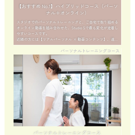
【おすすめ No.1】ハイブリッドコース（パーソ
ナル＋オンライン）
スタジオでのパーソナルトレーニングと、ご自宅で取り組める
オンライン動画を組み合わせた、Studio Sで最も変化が定着し
やすいコースです。
近隣の方には【リアルパーソナル × 動画コンテンツ】、遠方
の方には【オンラインパーソナル × 動画コンテンツ】を組み
パーソナルトレーニングコース
合わせ、それぞれの環境に合わせて“最適な形”でサポートしま
す。
レッスンで整えたカラダを動画で学び、日常の動きやセルフケ
アで“リバウンドなく”育てていくことが特徴です。
一時的な改善ではなく、生活の中でキレイと快適を定着させた
い方、自力でも整えられる力を身につけたい方におすすめで
す。
パーソナルトレーニングコース