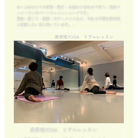
お一人おひとりの骨格・動き・お悩みに合わせて行う、完全マ
ンツーマンのパーソナルトレーニングです。
腰痛・肩こり・姿勢・ボディメイクなど、今ある不調を集中的
に改善したい方に向いています。
不調が強い時期は、まず整えることがキレイへの最善の近道。
美骨格YOGA リアルレッスン
プロの手で直接調整を受けながら、
一人でカラダを動かすことが苦手な方、
まずは自分の状態をしっかり知りたい方におすすめです。
美骨格YOGA リアルレッスン