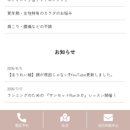
更年期・女性特有のカラダのお悩み
肩こり・腰痛などの不調
お知らせ
2026/8/5
【ほうれい線】顔が原因じゃない⁈YouTube更新しました。
2026/7/17
ランニングのための 『サンセットRunヨガ』レッスン開催！
最新記事
電話予約
地図
初回体験申込