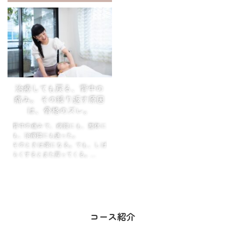
てるから……？」
鏡を見て、写真を撮られる直前
そう思っている方、とても多いで
に、意識してアゴをぐっと引く。
す。
姿勢を良くしようとして、無意識
でも、ちょっと待ってください。
にやってい...
本当...
治療しても戻る、背中の
痛み。 その繰り返す原因
は、骨格のズレ。
背中の痛みで、病院にも、整体に
も、治療院にも通った。
そのときは楽になる。でも、しば
らくするとまた戻ってくる。
「またか…」そう思いながら、次
の予約を取る。
この繰り返しに、心当たりはあり
ませんか?
コース紹介
...