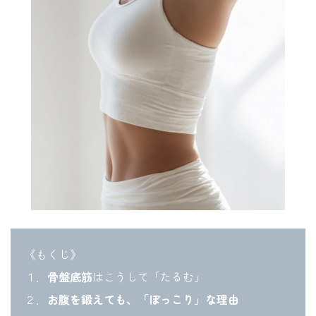
《もくじ》
１．
骨盤底筋
はこうして「たるむ」
２．
お腹を鍛えても、「ぽっこり」な理由