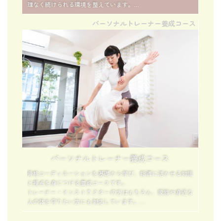
理なく続けられる環境を整えています。
月ごとのテーマに沿ったレッスンやアーカイブ動画で、自分の
パーソナルトレーナー養成コース
ペースで継続できるのが特徴。
日常に気軽に「整える時間」を取り入れたい方におすすめで
す。
パーソナルトレーナー養成コース
骨格コーディネーションを基礎から学び、指導に活かせる知識
と視点を身につける養成コースです。
トレーナー・インストラクターの方はもちろん、家族や身近な
人の体を守りたい方にも対応しています。
「なぜ不調が起きるのか」「どう整えれば再発しにくいのか」
を理論と実践の両面から学び、伝えられる力を育てます。