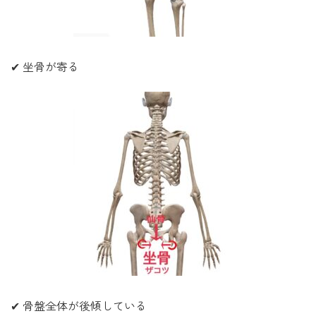
✔ 坐骨が寄る
✔ 骨盤全体が後傾している