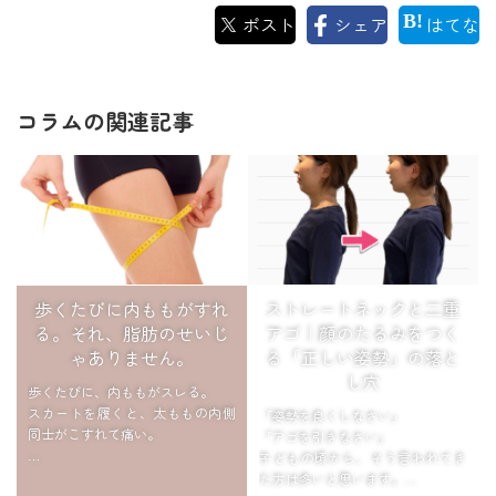
ポスト
シェア
はてな
コラムの関連記事
歩くたびに内ももがすれ
ストレートネックと二重
る。それ、脂肪のせいじ
アゴ｜顔のたるみをつく
ゃありません。
る「正しい姿勢」の落と
し穴
歩くたびに、内ももがスレる。
スカートを履くと、太ももの内側
「姿勢を良くしなさい」
同士がこすれて痛い。
「アゴを引きなさい」
子どもの頃から、そう言われてき
「これって、内ももに脂肪がつい
た方は多いと思います。