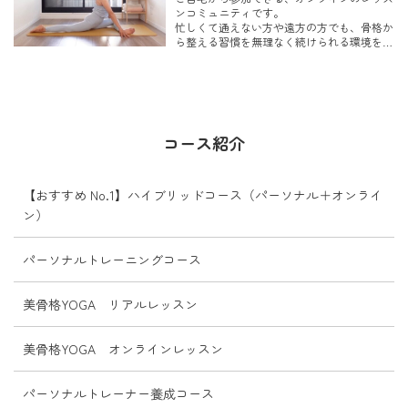
からと言われがちですが、
ンコミュニティです。
忙しくて通えない方や遠方の方でも、骨格か
実は筋力不足だけが原因ではありません！
ら整える習慣を無理なく続けられる環境を整
えています。
その一番の原因は、骨盤の歪みにあること
月ごとのテーマに沿ったレッスンやアーカイ
が...
ブ動画で、自分のペースで継続できるのが特
徴。
日常に気軽に「整える時間」を取り入れたい
方におすすめです。
コース紹介
【おすすめ No.1】ハイブリッドコース（パーソナル＋オンライ
ン）
パーソナルトレーニングコース
美骨格YOGA リアルレッスン
美骨格YOGA オンラインレッスン
パーソナルトレーナー養成コース