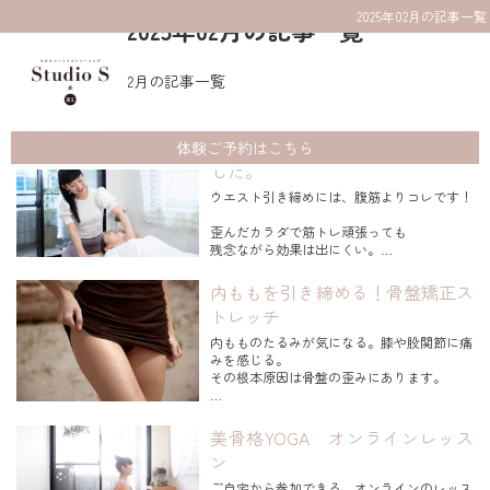
2025年02月の記事一覧
2025年02月の記事一覧
HOME
2025年02月の記事一覧
お腹のたるみ解消！動画配信しま
体験ご予約はこちら
した。
ウエスト引き締めには、腹筋よりコレです！
歪んだカラダで筋トレ頑張っても
残念ながら効果は出にくい。
骨格はお家で例えると
内ももを引き締める！骨盤矯正ス
全体をカタチ作る土台になるもの。
トレッチ
歪んだ骨格から整えれば、
内もものたるみが気になる。膝や股関節に痛
体重は変化なしでもウエスト－5cmは可能！
みを感じる。
その根本原因は骨盤の歪みにあります。
ぜひ一緒に頑張りましょう！ https://youtu.
be/ib4Q...
～骨格を整え、快適で美しいカラダへ～
スタジオSの曽根田忍です。
美骨格YOGA オンラインレッス
ン
一般的にそれらの原因を
「内転筋が弱い！」
ご自宅から参加できる、オンラインのレッス