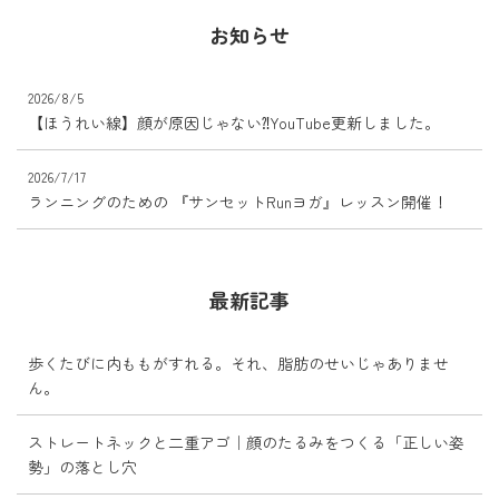
お知らせ
2026/8/5
【ほうれい線】顔が原因じゃない⁈YouTube更新しました。
2026/7/17
ランニングのための 『サンセットRunヨガ』レッスン開催！
最新記事
歩くたびに内ももがすれる。それ、脂肪のせいじゃありませ
ん。
ストレートネックと二重アゴ｜顔のたるみをつくる「正しい姿
勢」の落とし穴