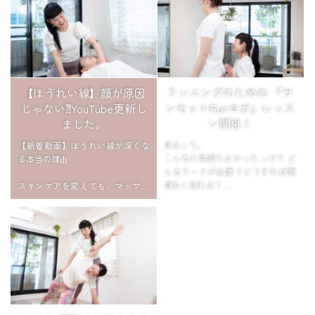
【ほうれい線】顔が原因
ランニングのための 『サ
じゃない⁈YouTube更新し
ンセットRunヨガ』レッス
ました。
ン開催！
【新着動画】ほうれい線が深くな
走るって、
る本当の理由
こんなに気持ちよかったっけ？ ど
んなワークが必要？どうすれば無
スキンケアを変えても、マッサー
理なく走れる？
ジをしても変わらない。
その理由は、顔ではなく姿勢にあ
夕暮れの公園で、ボディワークの
りました。
あとにゆるっと走ります。
「もう何年も走ってない」
デスクでできる骨格ケアもご紹介
「膝とか腰とか、ちょっ...
しています。 htt...