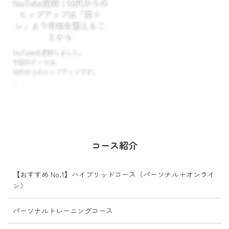
YouTube更新｜50代からの
ヒップアップは「筋ト
レ」より骨格を整えるこ
とから
YouTubeを更新しました。
今回のテーマは、
50代からのヒップアップです。
お尻が垂れる原因は、
筋力不足だけではありません。
骨盤や股関節のバランスが崩れる
ことで、
お尻の筋肉が働きにくくなり、
コース紹介
ヒ...
【おすすめ No.1】ハイブリッドコース（パーソナル＋オンライ
ン）
パーソナルトレーニングコース