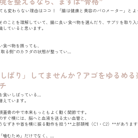
境を整えるなら、まずは“骨格”
ても変わらない理由はココ！ 「腸は健康と美容のバロメーター」とよ
そのことを理解していて、腸に良い食べ物を選んだり、サプリを取り入
識していると思います。
い食べ物を摂っても、
取る側”のカラダの状態が整ってい...
しばり」してませんか？アゴをゆるめる
チ
を食いしばっている…
増えています。
頭蓋骨の中で本来もっともよく動く関節です。
のすぐ横には、脳へと血液を送る太い血管と、
うなずきや首を横に振る動作を担う**上部頚椎（C1・C2）**がありま
「噛むため」だけでなく、