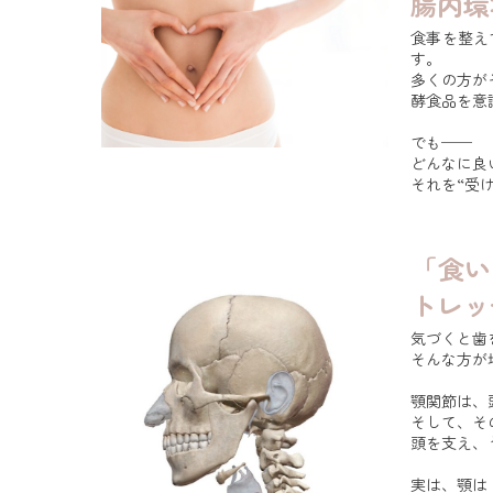
腸内環
食事を整え
す。
多くの方が
酵食品を意
でも──
どんなに良
それを“受け
「食い
トレッ
気づくと歯
そんな方が
顎関節は、
そして、そ
頭を支え、
実は、顎は