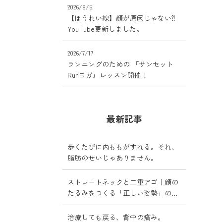
2026/8/5
【ほうれい線】顔が原因じゃない⁈
YouTube更新しました。
2026/7/17
ランニングのための 『サンセット
Runヨガ』レッスン開催！
最新記事
歩くたびに内ももがすれる。それ、
脂肪のせいじゃありません。
ストレートネックと二重アゴ｜顔の
たるみをつくる「正しい姿勢」の落
とし穴
治療しても戻る、背中の痛み。