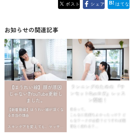
ポスト
シェア
はてな
お知らせの関連記事
【ほうれい線】顔が原因
ランニングのための 『サ
じゃない⁈YouTube更新し
ンセットRunヨガ』レッス
ました。
ン開催！
【新着動画】ほうれい線が深くな
走るって、
る本当の理由
こんなに気持ちよかったっけ？ ど
んなワークが必要？どうすれば無
スキンケアを変えても、マッサー
理なく走れる？
ジをしても変わらない。