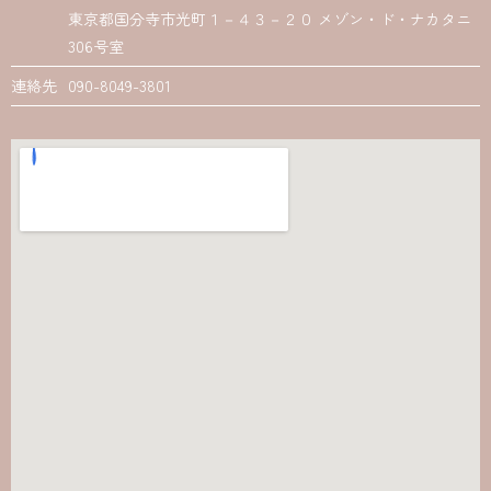
東京都国分寺市光町１－４３－２０ メゾン・ド・ナカタニ
306号室
連絡先
090-8049-3801