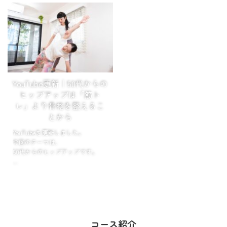
その理由は、顔ではなく姿勢にあ
夕暮れの公園で、ボディワークの
りました。
あとにゆるっと走ります。
「もう何年も走ってない」
デスクでできる骨格ケアもご紹介
「膝とか腰とか、ちょっ...
しています。 htt...
YouTube更新｜50代からの
ヒップアップは「筋ト
レ」より骨格を整えるこ
とから
YouTubeを更新しました。
今回のテーマは、
50代からのヒップアップです。
お尻が垂れる原因は、
筋力不足だけではありません。
骨盤や股関節のバランスが崩れる
ことで、
お尻の筋肉が働きにくくなり、
コース紹介