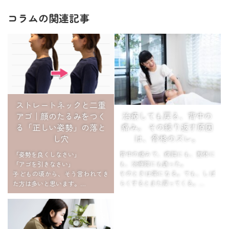
コラムの関連記事
ストレートネックと二重
治療しても戻る、背中の
アゴ｜顔のたるみをつく
痛み。 その繰り返す原因
る「正しい姿勢」の落と
は、骨格のズレ。
し穴
背中の痛みで、病院にも、整体に
「姿勢を良くしなさい」
も、治療院にも通った。
「アゴを引きなさい」
そのときは楽になる。でも、しば
子どもの頃から、そう言われてき
らくするとまた戻ってくる。
た方は多いと思います。
「またか…」そう思いながら、次
鏡を見て、写真を撮られる直前
の予約を取る。
に、意識してアゴをぐっと引く。
この繰り返しに、心当たりはあり
姿勢を良くしようとして、無意識