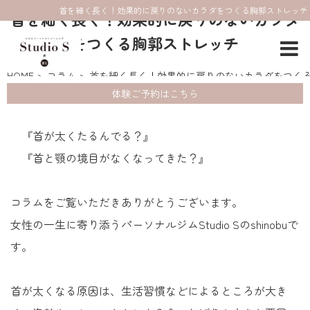
首を細く長く！効果的に戻りのないカラダをつくる胸郭ストレッチ
首を細く長く！効果的に戻りのないカラダ
をつくる胸郭ストレッチ
HOME
コラム
首を細く長く！効果的に戻りのないカラダをつく
体験ご予約はこちら
『首が太くたるんでる？』
『首と顎の境目がなくなってきた？』
コラムをご覧いただきありがとうございます。
女性の一生に寄り添うパーソナルジムStudio Sのshinobuで
す。
首が太くなる原因は、生活習慣などによるところが大き