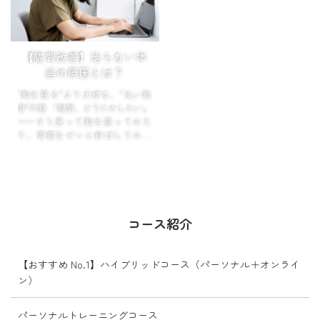
ませんか?
にやってい...
...
【猫背改善】治らない本
当の原因とは？
"胸を張る"より大切な、"丸い肋
骨"の話 「猫背、どうにかしたい」
——そう思って胸を張ってみた
り、背筋をピンと伸ばしてみた
り。肩甲骨をぎゅっと寄せてみた
り。
一瞬はキレイに見えるの...
コース紹介
【おすすめ No.1】ハイブリッドコース（パーソナル＋オンライ
ン）
パーソナルトレーニングコース