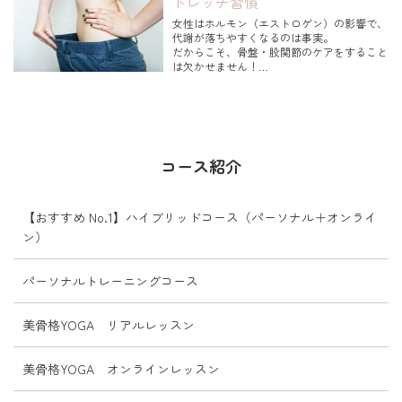
トレッチ習慣
新しい自分のカラダとの付き合い方を知り、
女性はホルモン（エストロゲン）の影響で、
新しい方法を実践すれば...
代謝が落ちやすくなるのは事実。
だからこそ、骨盤・股関節のケアをすること
は欠かせません！
日常生活のなかで骨盤・股関節がしなやかに
動くようになると、
ダイエットに最も大切な 腸腰筋 がしっかり
働きはじめます。
コース紹介
腸腰筋は、歩く・立つ・姿勢を保つためにも
欠かせない筋肉。
【おすすめ No.1】ハイブリッドコース（パーソナル＋オンライ
ン）
パーソナルトレーニングコース
美骨格YOGA リアルレッスン
美骨格YOGA オンラインレッスン