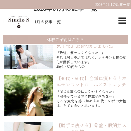
2026年01月の記事一覧
2026年01月の記事一覧
HOME
2026年01月の記事一覧
【お腹が凹む】40代・50代女性必
体験ご予約はこちら
見！YouTube配信しました。
「最近、痩せにくくなった…」
それは努力不足ではなく、ホルモンと体の変
化が関係しています。
40代・50代からの
無理なく自然に痩せるための考え方とストレ
ッチをまとめました🌿
【40代・50代】自然に痩せる！ホ
ぜひご覧ください👇 詳細はコチラ https://y
ルモンコントロール×ストレッチ
outu.be/2Z_UB_oEZLg?si=DFYQ...
「同じ食事なのに太りやすくなった」
「頑張っているのに体重が落ちない」
そんな変化を感じ始める40代・50代の女性
は、とても多いと思います。
この時期になると、
「年齢のせいだから仕方ない」
「更年期だから痩せない」
【勝手に痩せる】骨盤・股関節ス
そう思われがちですが──