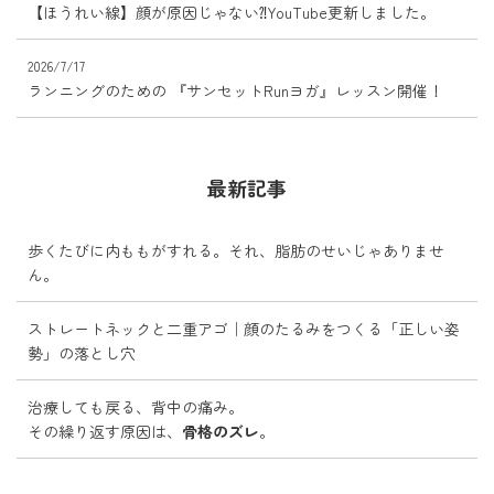
【ほうれい線】顔が原因じゃない⁈YouTube更新しました。
2026/7/17
ランニングのための 『サンセットRunヨガ』レッスン開催！
最新記事
歩くたびに内ももがすれる。それ、脂肪のせいじゃありませ
ん。
ストレートネックと二重アゴ｜顔のたるみをつくる「正しい姿
勢」の落とし穴
治療しても戻る、背中の痛み。
その繰り返す原因は、
骨格のズレ
。